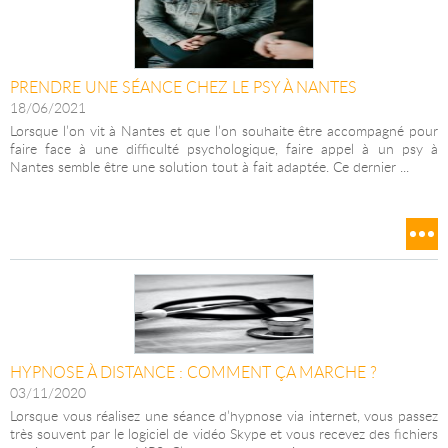
PRENDRE UNE SÉANCE CHEZ LE PSY À NANTES
18/06/2021
Lorsque l’on vit à Nantes et que l’on souhaite être accompagné pour
faire face à une difficulté psychologique, faire appel à un psy à
Nantes semble être une solution tout à fait adaptée. Ce dernier ...
HYPNOSE À DISTANCE : COMMENT ÇA MARCHE ?
03/11/2020
Lorsque vous réalisez une séance d’hypnose via internet, vous passez
très souvent par le logiciel de vidéo Skype et vous recevez des fichiers