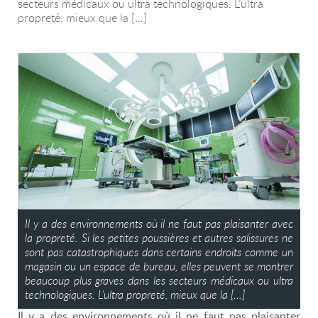
secteurs médicaux ou ultra technologiques. L’ultra
propreté, mieux que la […]
Il y a des environnements où il ne faut pas plaisanter avec
la propreté. Si les petites poussières et autres salissures ne
sont pas catastrophiques dans certains endroits comme un
magasin ou un espace de bureau, elles peuvent se montrer
beaucoup plus graves dans les secteurs médicaux ou ultra
technologiques. L’ultra propreté, mieux que la […]
Il y a des environnements où il ne faut pas plaisanter