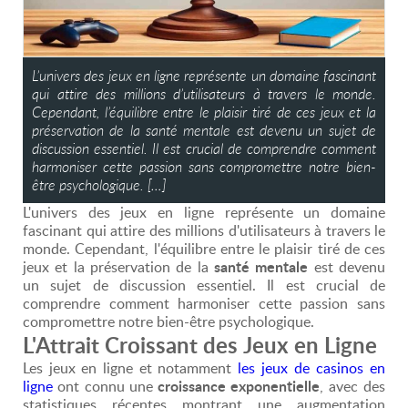
L’univers des jeux en ligne représente un domaine fascinant
qui attire des millions d’utilisateurs à travers le monde.
Cependant, l’équilibre entre le plaisir tiré de ces jeux et la
préservation de la santé mentale est devenu un sujet de
discussion essentiel. Il est crucial de comprendre comment
harmoniser cette passion sans compromettre notre bien-
être psychologique. […]
L'univers des jeux en ligne représente un domaine
fascinant qui attire des millions d'utilisateurs à travers le
monde. Cependant, l'équilibre entre le plaisir tiré de ces
santé mentale
jeux et la préservation de la
est devenu
un sujet de discussion essentiel. Il est crucial de
comprendre comment harmoniser cette passion sans
compromettre notre bien-être psychologique.
L'Attrait Croissant des Jeux en Ligne
Les jeux en ligne et notamment
les jeux de casinos en
croissance exponentielle
ligne
ont connu une
, avec des
statistiques récentes montrant une augmentation