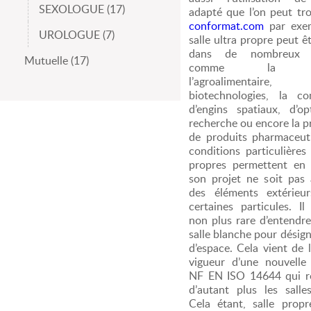
SEXOLOGUE (17)
adapté que l’on peut tr
conformat.com
par exemp
UROLOGUE (7)
salle ultra propre peut êt
dans de nombreux 
Mutuelle (17)
comme la bio
l’agroalimentai
biotechnologies, la co
d’engins spatiaux, d’op
recherche ou encore la p
de produits pharmaceut
conditions particulières 
propres permettent en 
son projet ne soit pas 
des éléments extérie
certaines particules. Il n’est pas
non plus rare d’entendre
salle blanche pour désign
d’espace. Cela vient de l
vigueur d’une nouvelle
NF EN ISO 14644 qui r
d’autant plus les salle
Cela étant, salle propr