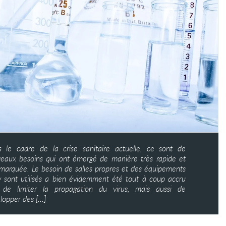
 le cadre de la crise sanitaire actuelle, ce sont de
eaux besoins qui ont émergé de manière très rapide et
 marquée. Le besoin de salles propres et des équipements
y sont utilisés a bien évidemment été tout à coup accru
 de limiter la propagation du virus, mais aussi de
lopper des […]