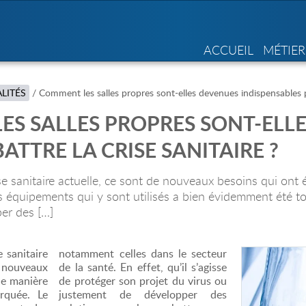
ACCUEIL
MÉTIER
LITÉS
/
Comment les salles propres sont-elles devenues indispensables p
S SALLES PROPRES SONT-ELLE
TTRE LA CRISE SANITAIRE ?
se sanitaire actuelle, ce sont de nouveaux besoins qui ont
s équipements qui y sont utilisés a bien évidemment été tou
er des […]
 sanitaire
notamment celles dans le secteur
 nouveaux
de la santé. En effet, qu’il s’agisse
de manière
de protéger son projet du virus ou
rquée. Le
justement de développer des