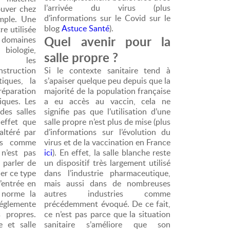
l’arrivée du virus (plus
ouver chez
d’informations sur le Covid sur le
le. Une
blog
Astuce Santé
).
re utilisée
Quel avenir pour la
domaines
logie,
salle propre ?
re, les
nstruction
Si le contexte sanitaire tend à
tiques, la
s’apaiser quelque peu depuis que la
réparation
majorité de la population française
iques. Les
a eu accès au vaccin, cela ne
des salles
signifie pas que l’utilisation d’une
effet que
salle propre n’est plus de mise (plus
altéré par
d’informations sur l’évolution du
urs comme
virus et de la vaccination en France
ici
). En effet, la salle blanche reste
 parler de
un dispositif très largement utilisé
er ce type
dans l’industrie pharmaceutique,
’entrée en
mais aussi dans de nombreuses
 norme la
autres industries comme
églemente
précédemment évoqué. De ce fait,
s propres.
ce n’est pas parce que la situation
e et salle
sanitaire s’améliore que son