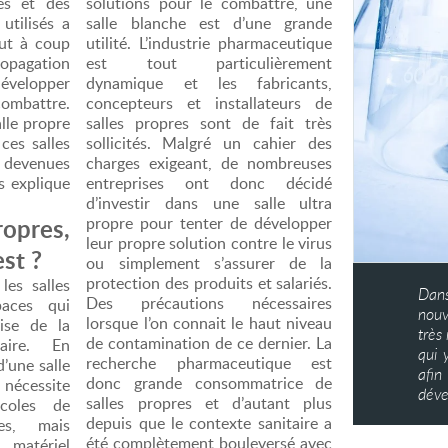
es et des
solutions pour le combattre, une
utilisés a
salle blanche est d’une grande
ut à coup
utilité. L’industrie pharmaceutique
propagation
est tout particulièrement
développer
dynamique et les fabricants,
combattre.
concepteurs et installateurs de
lle propre
salles propres sont de fait très
es salles
sollicités. Malgré un cahier des
devenues
charges exigeant, de nombreuses
s explique
entreprises ont donc décidé
d’investir dans une salle ultra
opres,
propre pour tenter de développer
leur propre solution contre le virus
est ?
ou simplement s’assurer de la
protection des produits et salariés.
les salles
Dans
Des précautions nécessaires
aces qui
nouv
lorsque l’on connait le haut niveau
rise de la
très
de contamination de ce dernier. La
laire. En
qui 
recherche pharmaceutique est
d’une salle
afin
donc grande consommatrice de
écessite
déve
salles propres et d’autant plus
ocoles de
depuis que le contexte sanitaire a
ues, mais
été complètement bouleversé avec
 matériel