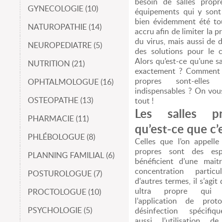
besoin de salles propr
GYNECOLOGIE (10)
équipements qui y sont 
bien évidemment été to
NATUROPATHIE (14)
accru afin de limiter la 
du virus, mais aussi de 
NEUROPEDIATRE (5)
des solutions pour le 
Alors qu’est-ce qu’une sa
NUTRITION (21)
exactement ? Comment c
propres sont-elles 
OPHTALMOLOGUE (16)
indispensables ? On vou
OSTEOPATHE (13)
tout !
Les salles pr
PHARMACIE (11)
qu’est-ce que c’
PHLÉBOLOGUE (8)
Celles que l’on appelle 
propres sont des esp
PLANNING FAMILIAL (6)
bénéficient d’une mait
concentration particu
POSTUROLOGUE (7)
d’autres termes, il s’agit 
ultra propre qui n
PROCTOLOGUE (10)
l’application de prot
PSYCHOLOGIE (5)
désinfection spécifiq
aussi l’utilisation de