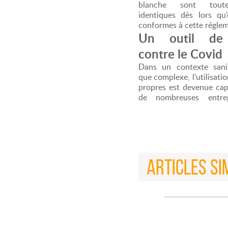
blanche sont tout
identiques dès lors qu’
conformes à cette réglem
Un outil de 
contre le Covid
Dans un contexte sanit
que complexe, l’utilisatio
propres est devenue cap
de nombreuses entrep
ARTICLES SI
MÉDECIN LÉG
28/09/2023
Qu'est-ce qu'un m