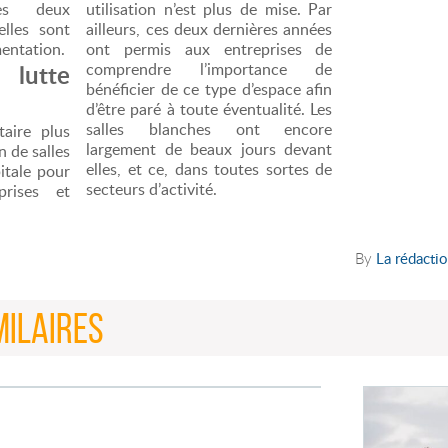
es deux
utilisation n’est plus de mise. Par
elles sont
ailleurs, ces deux dernières années
entation.
ont permis aux entreprises de
lutte
comprendre l’importance de
bénéficier de ce type d’espace afin
d’être paré à toute éventualité. Les
salles blanches ont encore
aire plus
largement de beaux jours devant
n de salles
elles, et ce, dans toutes sortes de
itale pour
secteurs d’activité.
rises et
By
La rédacti
MILAIRES
ISTE ÉTUDE
édecin légiste ? Le métier de médecin légiste,